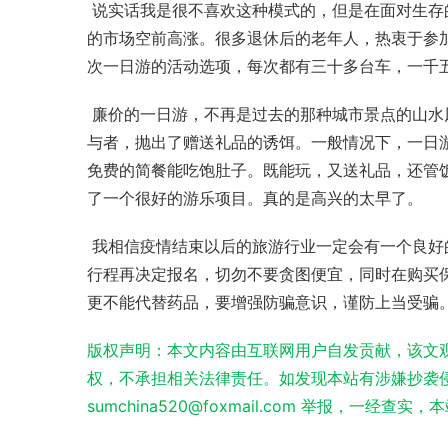
 说实话我是很不喜欢这种模式的，但是在面对生存的时候旅游人没有太多的选择，现在的大中城市，一日游、两日游
的市场空前高涨。很多退休后的老年人，热衷于参加
次一日游的活动选项，每次都有三十多台车，一千
 廉价的一日游，不再是过去的那种城市景点的山水风光游乐，近几年变味了，变成了典型的“会销”产品。为了招揽参
与者，抛出了赠送礼品的诱饵。一般情况下，一日游
免费的简餐能吃饱肚子。既能玩，又送礼品，还管
了一个很好的游乐项目。真的是高兴的太早了。
 我相信疫情结束以后的旅游行业一定会有一个良好的环境，同时也建议老年人出行时，选择正规的旅行社看清楚旅游
行程再决定报名，切勿不要贪图便宜，同时在购买
更不能代替药品，要增强防骗意识，谨防上当受骗
版权声明：本文内容由互联网用户自发贡献，该文
权，不承担相关法律责任。如发现本站有涉嫌抄袭侵
sumchina520@foxmail.com 举报，一经查