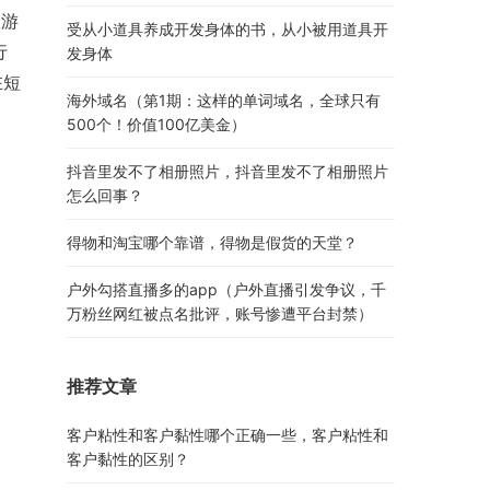
旅游
受从小道具养成开发身体的书，从小被用道具开
行
发身体
在短
海外域名（第1期：这样的单词域名，全球只有
500个！价值100亿美金）
抖音里发不了相册照片，抖音里发不了相册照片
怎么回事？
得物和淘宝哪个靠谱，得物是假货的天堂？
户外勾搭直播多的app（户外直播引发争议，千
万粉丝网红被点名批评，账号惨遭平台封禁）
推荐文章
客户粘性和客户黏性哪个正确一些，客户粘性和
客户黏性的区别？