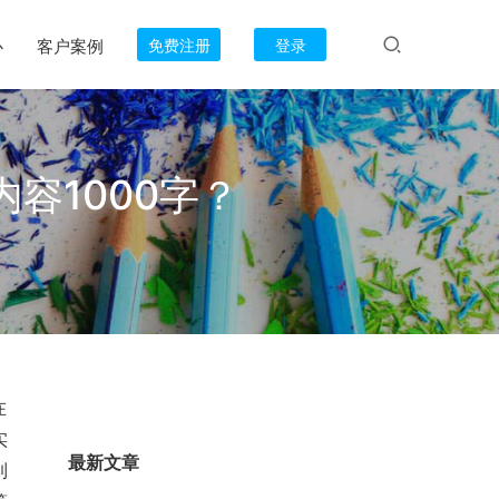
心
客户案例
免费注册
登录
容1000字？
在
实
最新文章
到