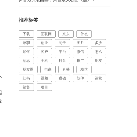
推荐标签
下载
互联网
京东
什么
兼职
创业
句子
图片
多少
如何
客户
平台
微信
怎么
意思
手机
抖音
推广
朋友
朋友圈
电商
直播
粉丝
人
红书
视频
赚钱
软件
运营
，
销售
项目
起
数