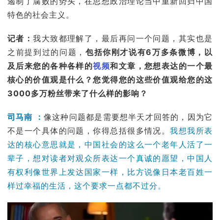
遏制了腐败的势头，在
思想政治
理论当中重新回归
中国
特色
的社会主义。
记者：
我大致都理解了，最后再问一个问题，其实也是
之前提到过的问题，
包括你刚才说有6万多条微博，以
及后来您的各种各样的
视频
和文章，您想表达的一个最
核心的价值观是什么？您觉得您的这些价值观给您的这
3000多万粉丝带来了什么样的影响？
司马南 ：
像这种问题都是需要想半天才回答的，因为它
不是一个具体的问题，你得总括很多情况。
我想我所表
达的核心意思就是，中国社会的这么一个老年人活了一
辈子，想对读者对观众所表达一个真诚的愿望，中国人
有权利像世界上发达国家一样，比方说像日本老百姓一
样过幸福的生活，这个要求一点都不过分。