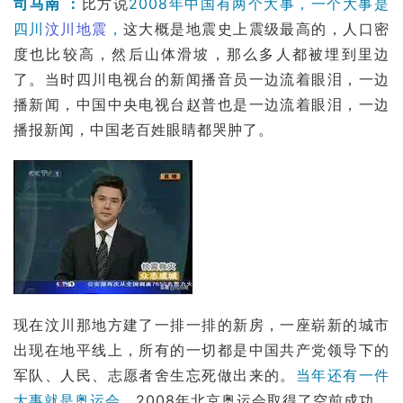
司马南 ：
比方说
2008年中国有两个大事，一个大事是
四川
汶川
地震
，
这大概是地震史上
震级
最高的，人口密
度也比较高，然后山体滑坡，那么多人都被埋到里边
了。当时四川电视台的新闻播音员一边流着眼泪，一边
播新闻，
中国中央电视台
赵普也是一边流着眼泪，一边
播报新闻，中国老百姓眼睛都哭肿了。
现在
汶川
那地方建了一排一排的新房，一座崭新的城市
出现在地平线上，所有的一切都是中国共产党领导下的
军队、人民、志愿者舍生忘死做出来的。
当年还有一件
大事就是奥运会。
2008年北京奥运会
取得了空前成功，