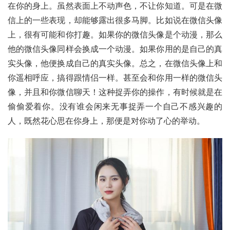
在你的身上。虽然表面上不动声色，不让你知道。可是在微
信上的一些表现，却能够露出很多马脚。比如说在微信头像
上，很有可能和你打趣。如果你的微信头像是个动漫，那么
他的微信头像同样会换成一个动漫。如果你用的是自己的真
实头像，他便换成自己的真实头像。总之，在微信头像上和
你遥相呼应，搞得跟情侣一样。甚至会和你用一样的微信头
像，并且和你微信聊天！这种捉弄你的操作，有时候就是在
偷偷爱着你。没有谁会闲来无事捉弄一个自己不感兴趣的
人，既然花心思在你身上，那便是对你动了心的举动。