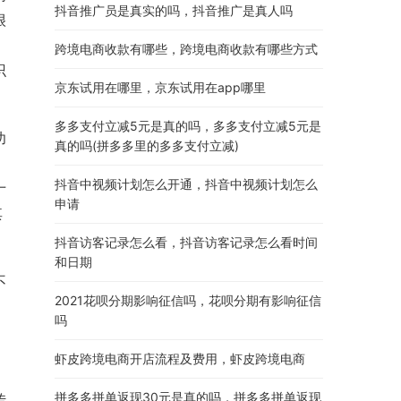
抖音推广员是真实的吗，抖音推广是真人吗
很
跨境电商收款有哪些，跨境电商收款有哪些方式
识
京东试用在哪里，京东试用在app哪里
多多支付立减5元是真的吗，多多支付立减5元是
功
真的吗(拼多多里的多多支付立减)
，
抖音中视频计划怎么开通，抖音中视频计划怎么
十
申请
其
抖音访客记录怎么看，抖音访客记录怎么看时间
和日期
不
2021花呗分期影响征信吗，花呗分期有影响征信
，
吗
，
虾皮跨境电商开店流程及费用，虾皮跨境电商
拼多多拼单返现30元是真的吗，拼多多拼单返现
传