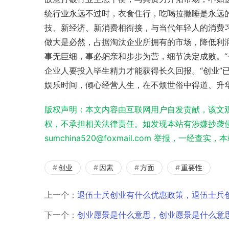
统行业永远不过时，衣食住行，吃喝拉撒睡是永远
技、新经济、新消费相衔接，与当代年轻人的消费
做大是必然，占据淘汰企业所拥有的市场，降低利
事无巨细，事必躬亲和步步为营，细节决定成败。“
企业人要投入毕生精力才能获得长久回报。“创业”
娱乐时间，倾心经营人生，在不烦世俗中得道、升
版权声明：本文内容由互联网用户自发贡献，该文
权，不承担相关法律责任。如发现本站有涉嫌抄袭侵
sumchina520@foxmail.com 举报，一经查
创业
因素
方面
重要性
上一个：
退伍士兵创业有什么优惠政策，退伍士兵
下一个：
创业愿景是什么意思，创业愿景是什么意