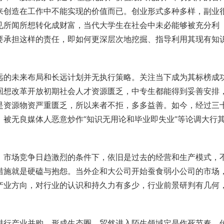
来创造在工作中不能实现的价值而已。创业形式多种多样，副业
见所闻所想转化成财富，当代大学生在社会中未必能够被充分利
要承担这样的责任，即如何更深层次地挖掘、指导利用其现有知
远的未来布局和长远计划并无执行策略。关注当下成为其标榜成
回想
改革开放
初期社会人才资源匮乏，中专生都能得到妥善安排
是资源物资严重匮乏，所以来者不拒，多多益善。如今，经过三
被无良媒体人恶意炒作“知识无用论和毕业即失业”等论调大行
，市场竞争日趋激烈的条件下，依旧是过去的经营和生产模式，
措施就是硬磕与抱怨。当外企和大公司开始蚕食弱小公司的市场
产业方向，对行业的认识和持久力有多少，行业前景研判有几何
进行产业并购，形成生态圈，贸然进入陌生领域定是作死节奏。