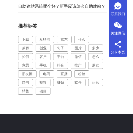
自助建站系统哪个好？新手应该怎么自助建站？
联系我们
推荐标签
关注微信
下载
互联网
京东
什么
兼职
创业
句子
图片
多少
分享本页
如何
客户
平台
微信
怎么
意思
手机
抖音
推广
朋友
朋友圈
电商
直播
粉丝
红书
视频
赚钱
软件
运营
销售
项目