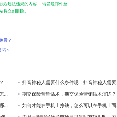
权/违法违规的内容， 请发送邮件至
实，本站将立刻删除。
篇免费？
技巧？
？
抖音神秘人需要什么条件呢，抖音神秘人需要什么条件才能做？
全？
期交保险营销话术，期交保险营销话术演练？
惠好
如何才能在手机上挣钱，怎么可以在手机上面挣钱？
吗？
农村太阳能光伏发电项目可靠吗有辐射吗，农村太阳能发电有没有辐射？