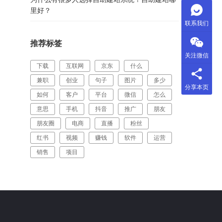
里好？
联系我们
推荐标签
关注微信
下载
互联网
京东
什么
兼职
创业
句子
图片
多少
分享本页
如何
客户
平台
微信
怎么
意思
手机
抖音
推广
朋友
朋友圈
电商
直播
粉丝
红书
视频
赚钱
软件
运营
销售
项目