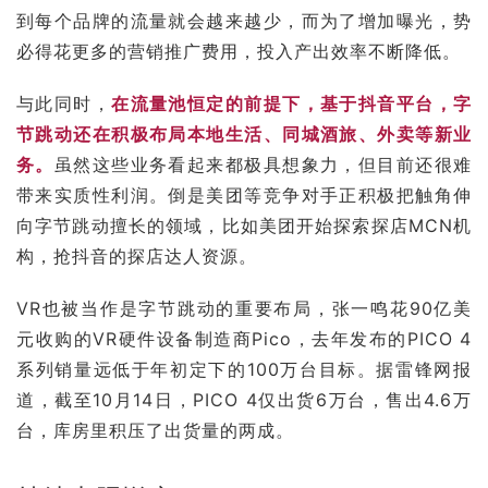
到每个品牌的流量就会越来越少，而为了增加曝光，势
必得花更多的营销推广费用，投入产出效率不断降低。
与此同时，
在流量池恒定的前提下，基于抖音平台，字
节跳动还在积极布局本地生活、同城酒旅、外卖等新业
务。
虽然这些业务看起来都极具想象力，但目前还很难
带来实质性利润。倒是美团等竞争对手正积极把触角伸
向字节跳动擅长的领域，比如美团开始探索探店MCN机
构，抢抖音的探店达人资源。
VR
也被当作是字节跳动的重要布局，
张一鸣
花90亿美
元收购的VR硬件设备制造商
Pico
，去年发布的PICO 4
系列销量远低于年初定下的100万台目标。据雷锋网报
道，截至10月14日，PICO 4仅出货6万台，售出4.6万
台，库房里积压了出货量的两成。