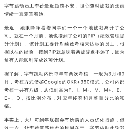
字节跳动员工李蓓最近颇感不安，担心随时被裁的焦虑
情绪一直笼罩着她。
最近，她眼睁睁看着同事们一个一个地被裁离开了公
司。就在一个月前，她也接到了公司的PIP（绩效管理提
升计划）。该计划主要针对绩效考核未达标的员工，根
据以往的经验，接到PIP就意味着离被辞退不远了，因为
鲜有人能顺利完成这项计划。
据了解，字节跳动内部每年有两次考核，一般为3月和9
月，考核方式借鉴Google的
OKR
+360模式，公司内部
考核一共有八级，从低到高为F、I、M-、M、M+、E、
E+、O，按比例分布，对应年终奖和月薪百分比的涨
幅。
事实上，大厂每到年底都会有所谓的人员优化措施，但
这一次，让李蓓倍感焦虑的原因在于，字节跳动此轮裁