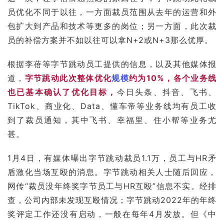
员优化不同于以往，一方面裁员范围从去年的运营和外
包扩大到产品和技术等更多的岗位；另一方面，此次裁
员的补偿方案并不如以往可以拿N+2或N+3那么优厚。
根据李蓓等字节跳动员工提供的信息，以及其他媒体报
道，
字节跳动此次整体优化
规模
约为10%，各个业务线
也已基本确认了优化目标，
今日头条、抖音、
飞书
、
TikTok、商业化、Data、
懂车帝
等业务线均有员工收
到了裁员通知，其中飞书、幸福里、住小帮等业务尤
甚。
1月4日，有媒体曝出字节跳动裁员1.1万，员工与HR矛
盾激化当场互殴的消息。字节跳动相关人士随后回应，
网传“裁员没年终奖字节员工与HR互殴”信息不实。经排
查，公司内部未发现互殴情况；字节跳动2022年的年终
奖评定工作还没有启动，一般在每年4月发放。但《中