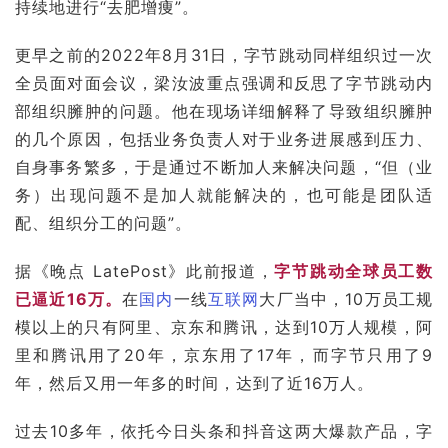
持续地进行“去肥增痩”。
更早之前的2022年8月31日，字节跳动同样组织过一次
全员面对面会议，梁汝波重点强调和反思了字节跳动内
部组织臃肿的问题。他在现场详细解释了导致组织臃肿
的几个原因，包括业务负责人对于业务进展感到压力、
自身事务繁多，于是通过不断加人来解决问题，“但（业
务）出现问题不是加人就能解决的，也可能是团队适
配、组织分工的问题”。
据《晚点 LatePost》此前报道，
字节跳动全球员工数
已逼近16万。
在
国内
一线
互联网
大厂当中，10万员工规
模以上的只有阿里、
京东
和腾讯，达到10万人规模，阿
里和腾讯用了20年，京东用了17年，而字节只用了9
年，然后又用一年多的时间，达到了近16万人。
过去10多年，依托今日头条和抖音这两大爆款产品，字