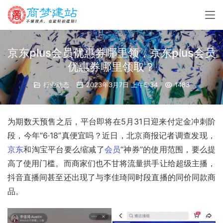
京东plus会员优惠券哪里领，京东plus会员
优惠券哪里领取？
行业动态
2023年3月7日 上午5:34
1483
为期数天预售之后，平台即将在5月31日迎来付定金冲刺阶
段，今年“6·18”真便宜吗？近日，北京商报记者调查发现，
京东
和淘宝平台要么缩减了
会员
“神券”的使用范围，要么提
高了使用门槛。而商家们也不甘将流量拱手让给超级主播，
抖音直播间甚至还出现了与李佳琦同时段直播的同价同款商
品。