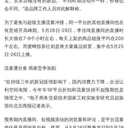
宝、京东店铺没有的新品。“不同时期活动不一样，价格也
会不同。”该品牌工作人员对此解释称。
为了避免与超级主播流量冲撞，同一平台的其他直播间也在
有意错开高峰期。5月26日-29日，李佳琦直播间的直播时
长大致在7-9个小时左右，每天上架的商品链接平均在200
个左右。而蜜蜂惊喜社则是将大量爆品前置，集中在5月25
日-26日上播。
流量遭分食 商家竞争加剧
“在持续三年的新冠疫情影响下，国内消费力下降，企业让
利空间有限，今年‘6·18’平台折扣和流量扶持不如预期也是
情理之中。”电子商务交易技术国家工程实验室研究员赵振
营向北京商报记者表示。
预售期内直播间、短视频滚动的浏览量和评论，是平台流量
变化最直观的风向标。然而，从5月26日预售首日到5月29