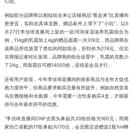
心思。
例如部分品牌商以相似组合来让店铺商品“看起来”比直播间
更便宜，实则在具体克数、赠品条件上埋下了“小坑”。以5
月27日李佳琦直播间上架的一款珂润保湿滋养乳霜组合为
例，114g的乳霜加上4g的赠品面霜一共319元，而品牌商在
该商品旁也放置了类似的同款组合，折扣价为274元。但北
京商报记者对比发现，品牌商的组合设置中，乳霜的克数少
了34g，而面霜仅可赠14000份，还得是会员才行。
还有用户发现，今年李佳琦直播间的很多商品与去年大促优
惠力度持平，但商品要求购买总量有所提升。例如自然堂喜
马拉雅植物补水面膜，今年需要一次性多购买4盒，才能获
得与去年基本持平的优惠。
“李佳琦直播间CNP去黑头鼻贴共20组价格为160元，而商
家自己搭配的17组鼻贴为170元，会员预定还赠送2瓶1ml蜂