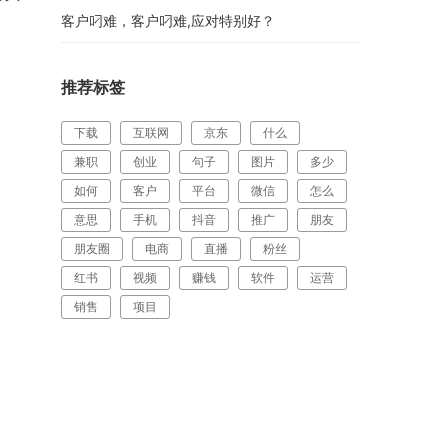
客户叼难，客户叼难,应对特别好？
推荐标签
下载
互联网
京东
什么
兼职
创业
句子
图片
多少
如何
客户
平台
微信
怎么
意思
手机
抖音
推广
朋友
朋友圈
电商
直播
粉丝
红书
视频
赚钱
软件
运营
销售
项目