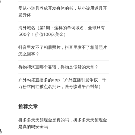
有
受从小道具养成开发身体的书，从小被用道具开
发身体
海外域名（第1期：这样的单词域名，全球只有
500个！价值100亿美金）
抖音里发不了相册照片，抖音里发不了相册照片
怎么回事？
得物和淘宝哪个靠谱，得物是假货的天堂？
户外勾搭直播多的app（户外直播引发争议，千
万粉丝网红被点名批评，账号惨遭平台封禁）
推荐文章
拼多多天天领现金是真的吗，拼多多天天领现金
是真的吗安全吗
马