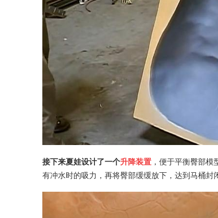
接下来夏娃设计了一个
升降装置
，便于平衡臀部模
有冲水时的吸力，再将臀部缓缓放下，达到马桶封