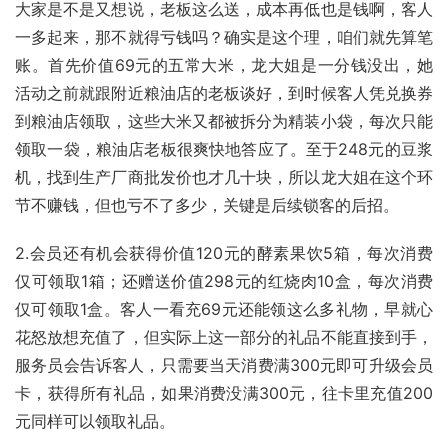
大家是不是又想说，老板这么送，成本再低也是钱啊，客人
一多起来，那不就得亏钱吗？确实是这个理，咱们就先算笔
账。首先价值69元的五常大米，龙大姐是一分钱没出，她
活动之前就跟附近粮油店的老板谈好，到时候客人凭兑换券
到粮油店领取，这些大米又都被拆分为精装小袋，每次只能
领取一袋，粮油店老板很爽快地答应了。至于248元的豆浆
机，找到生产厂商批发价也才几十块，所以龙大姐在这个环
节不赚钱，但也亏不了多少，关键是后续锁客的后招。
2.会员还有机会获得价值120元的酵素果饮5箱，每次消费
仅可领取1箱；还赠送价值298元的红烧肉10盒，每次消费
仅可领取1盒。客人一看充69元还能领这么多礼物，早就心
花怒放想充值了，但实际上这一部分的礼品不能直接到手，
服务员会告诉客人，只需要当天消费满300元即可升级会员
卡，获得所有礼品，如果消费没满300元，往卡里充值200
元同样可以领取礼品。