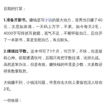
后期的打算：
1.准备开新书。
赚钱是写
小说
的最大动力，首秀当日赚了40
元，文思如泉涌，一天码上万字，不累。如今每天2毛，
4000字写得抓耳挠腮，底气不足，不断怀疑自己。忍住开
了一本新书，算是安慰自己，有点盼头。
2.继续拉字数。
这本书写了1个月，15万字，不快，但是挺
耗心神。前期遭遇坎坷，后期只有把字数拉满，论持久战。
虽然是笨办法，但是有效。赚快钱的毕竟是少数，大多数还
得靠数量取胜。
大钱赚不到，小钱没问题，毕竟你去大街上要饭也没人给你
2毛。
一些收获：